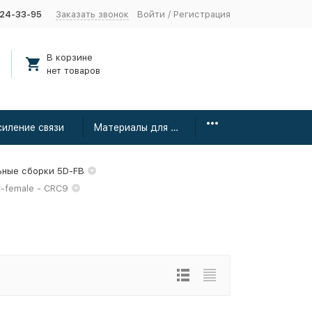
424-33-95
Заказать звонок
Войти
/
Регистрация
В корзине
нет товаров
силение связи
Материалы для монтажа
ьные сборки 5D-FB
-female - CRC9