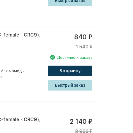
Быстрый заказ
-female - CRC9),
840
₽
1 540
₽
Доступно к заказу
В корзину
Алюмомедь
e
Быстрый заказ
-female - CRC9),
2 140
₽
3 900
₽