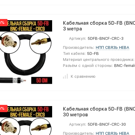
6%
Кабельная сборка 5D-FB (BNC
3 метра
Артикул:
5DFB-BNCF-CRC-3
Производитель:
НПП СВЯЗЬ НЕВА
Тип кабеля:
5D-FB
Материал центрального проводника:
Разъём с одной стороны:
BNC-femal
К сравнению
6%
Кабельная сборка 5D-FB (BNC
30 метров
Артикул:
5DFB-BNCF-CRC-30
Производитель:
НПП СВЯЗЬ НЕВА