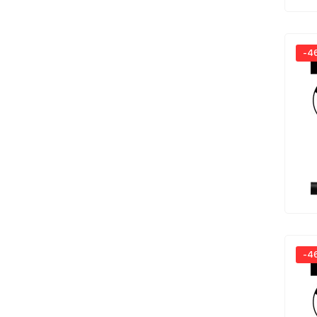
-4
-4