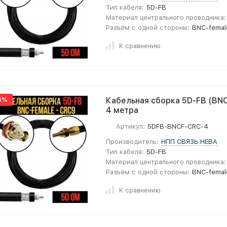
Тип кабеля:
5D-FB
Материал центрального проводника:
Разъём с одной стороны:
BNC-femal
К сравнению
6%
Кабельная сборка 5D-FB (BNC
4 метра
Артикул:
5DFB-BNCF-CRC-4
Производитель:
НПП СВЯЗЬ НЕВА
Тип кабеля:
5D-FB
Материал центрального проводника:
Разъём с одной стороны:
BNC-femal
К сравнению