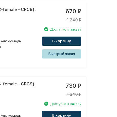
-female - CRC9),
670
₽
1 240
₽
Доступно к заказу
В корзину
Алюмомедь
e
Быстрый заказ
-female - CRC9),
730
₽
1 340
₽
Доступно к заказу
В корзину
Алюмомедь