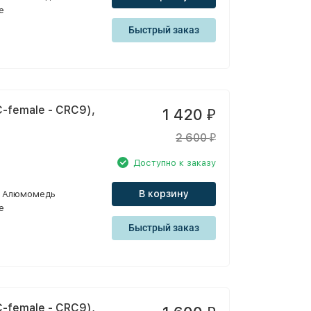
e
Быстрый заказ
-female - CRC9),
1 420
₽
2 600
₽
Доступно к заказу
В корзину
Алюмомедь
e
Быстрый заказ
-female - CRC9),