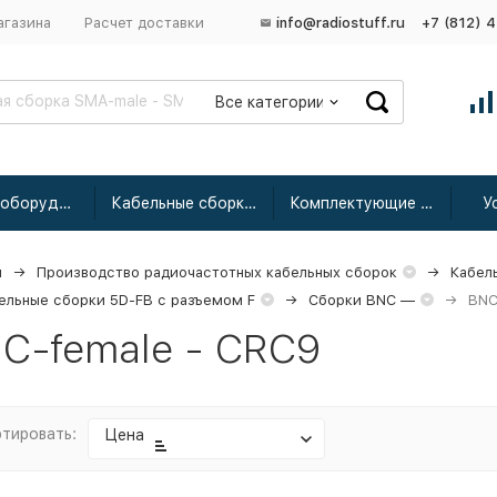
агазина
Расчет доставки
info@radiostuff.ru
+7 (812) 
Все категории
Сетевое оборудование
Кабельные сборки радиочастотные
Комплектующие для усиления
У
я
Производство радиочастотных кабельных сборок
Кабел
ельные сборки 5D-FB с разъемом F
Сборки BNC —
BNC
C-female - CRC9
тировать:
Цена