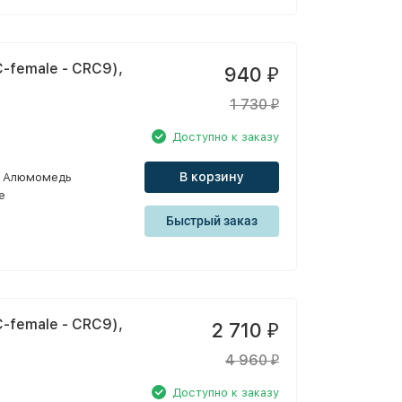
-female - CRC9),
940
₽
1 730
₽
Доступно к заказу
В корзину
Алюмомедь
e
Быстрый заказ
-female - CRC9),
2 710
₽
4 960
₽
Доступно к заказу