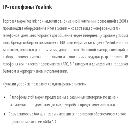
IP-телефоны Yealink
Торговая марка Yealink принадлежит одноименной компании, основанной в 2001 г
производства оборудования IP телефонии – средств видео-конференц связи,
телефонов, домашних устройств для общения через интернет. Цифровые устройст
этого бренда выбирают пользователи 140 стран мира, так как модели Yealink извест
качеством, легкостью развертывания, доступностью. Основной фактор, влияющий н
выбор, – совместимость с протоколами и технологиями ведущих разработчиков. IP
телефоны Yealink легко подключаются к АТС, SIP камерам и домофонам в городско
бытовом и корпоративном использовании.
Функции устройств позволяют создавать разные системы:
IP телефоны этой марки представлены в различных категориях по цене и
назначению – от домашних до видеоустройств представительского класса.
Совместимость с большинством имеющихся протоколов обеспечивает легкое
подключение ко всем АйПи АТС.