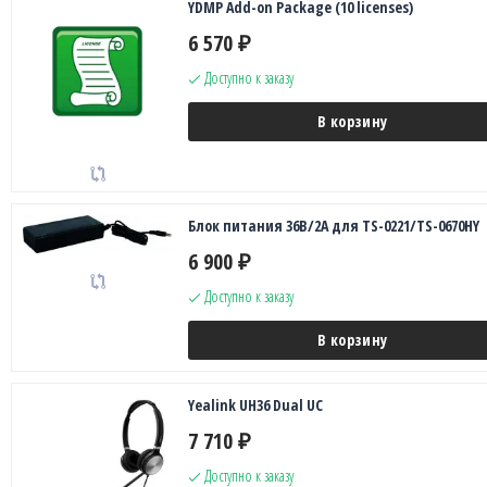
YDMP Add-on Package (10 licenses)
6 570
₽
Доступно к заказу
В корзину
Блок питания 36В/2А для TS-0221/TS-0670HY
6 900
₽
Доступно к заказу
В корзину
Yealink UH36 Dual UC
7 710
₽
Доступно к заказу