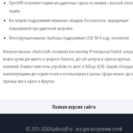
OpenVPN позволяют подключать удаленные офисы по каналам с высокой степ
защиты.
Все модели поддерживают актуальные стандарты безопасности, защищающие
пользователей при удаленной настройке.
Многофункциональные приборы поддерживают USB, Wi-Fi и др. технологии.
Интернет-магазин «RadioStuff» поставляет всю линейку IP телефонов Yealink, кото
можно купить для малого и среднего бизнеса, для call-центров и офисов крупных
компаний. В каталог включены устройства по цене от $60 до $240. Заказать оборудо
комплектующими для подключения и использования в разных сферах можно здесь
странице или в офисе в Иркутске.
Полная версия сайта
© 2015-2020 Radiostuff.ru - все для построения сетей