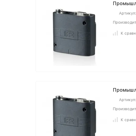
Промышл
Артикул
Производит
К срав
Промышл
Артикул
Производит
К срав