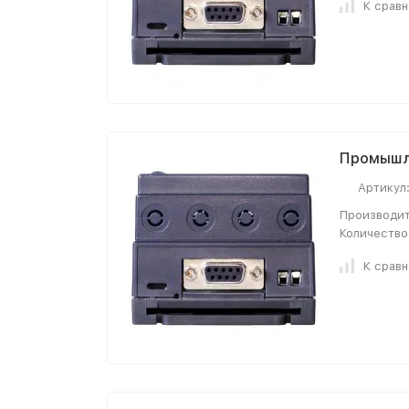
К срав
Промышл
Артикул
Производит
Количество
К срав