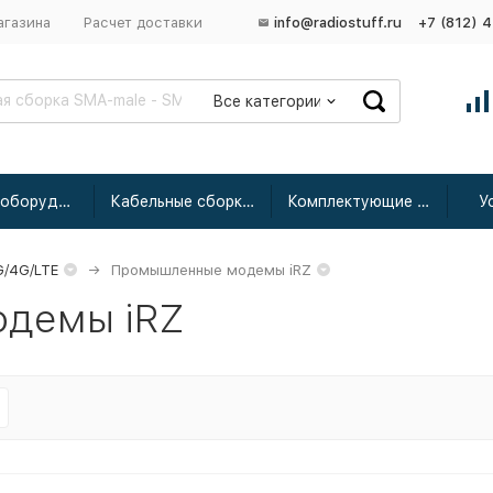
агазина
Расчет доставки
info@radiostuff.ru
+7 (812) 
Все категории
Сетевое оборудование
Кабельные сборки радиочастотные
Комплектующие для усиления
У
/4G/LTE
Промышленные модемы iRZ
демы iRZ