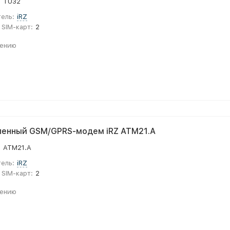
:
TU32
ель:
iRZ
 SIM-карт:
2
нению
енный GSM/GPRS-модем iRZ ATM21.A
:
ATM21.A
ель:
iRZ
 SIM-карт:
2
нению