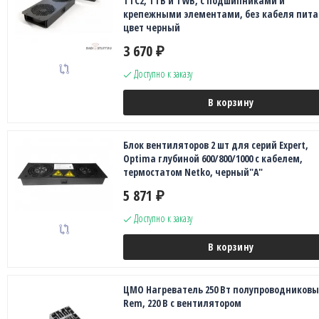
TTC2, TTB и TWB, с подшипниками и
крепежными элементами, без кабеля пита
цвет черный
3 670
₽
Доступно к заказу
В корзину
Блок вентиляторов 2 шт для серий Expert,
Optima глубиной 600/800/1000 с кабелем,
термостатом Netko, черный"А"
5 871
₽
Доступно к заказу
В корзину
ЦМО Нагреватель 250 Вт полупроводников
Rem, 220 В с вентилятором