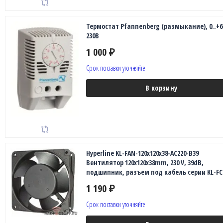
Термостат Pfannenberg (размыкание), 0..+6
230В
1 000
₽
Срок поставки уточняйте
В корзину
Hyperline KL-FAN-120x120x38-AC220-B39
Вентилятор 120x120x38mm, 230 V, 39dB,
подшипник, разъем под кабель серии KL-F
1 190
₽
Срок поставки уточняйте