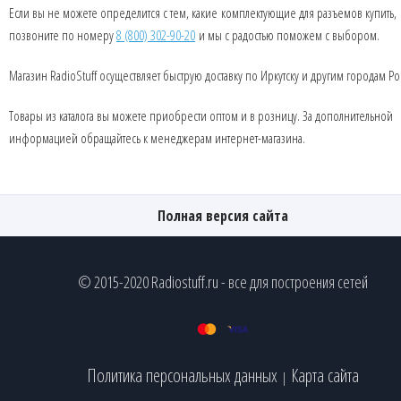
Если вы не можете определится с тем, какие комплектующие для разъемов купить,
позвоните по номеру
8 (800) 302-90-20
и мы с радостью поможем с выбором.
Магазин RadioStuff осуществляет быструю доставку по Иркутску и другим городам Ро
Товары из каталога вы можете приобрести оптом и в розницу. За дополнительной
информацией обращайтесь к менеджерам интернет-магазина.
Полная версия сайта
© 2015-2020 Radiostuff.ru - все для построения сетей
Политика персональных данных
Карта сайта
|