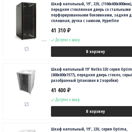
Шкаф напольный, 19", 22U, (1166x600х800мм)
передняя стеклянная дверь со стальными
перфорированными боковинами, задняя д
сплошная, ручка с замком, Hyperline
41 310
₽
Доступно к заказу
В корзину
Шкаф напольный 19" Netko 32U серия Opti
(600х600х1577), передняя дверь стекло, серы
разобранный (упакован в 2 коробки)
41 400
₽
Доступно к заказу
В корзину
Шкаф напольный, 19", 22U, серия Optima,