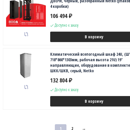
ДВЕРИ, черный, разобранный Netko (упаков
4 коробки)
106 494
₽
Доступно к заказу
В корзину
Климатический всепогодный шкаф 24U, (Ш
718*860*1303мм, рабочая высота 21U) 19"
направляющие, оборудование в комплекте
ШКК/ШКВ, серый, Netko
132 804
₽
Доступно к заказу
В корзину
1
2
→