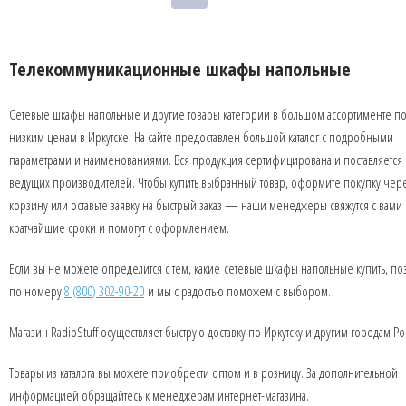
Телекоммуникационные шкафы напольные
Сетевые шкафы напольные и другие товары категории в большом ассортименте п
низким ценам в Иркутске. На сайте предоставлен большой каталог с подробными
параметрами и наименованиями. Вся продукция сертифицирована и поставляется 
ведущих производителей. Чтобы купить выбранный товар, оформите покупку чер
корзину или оставьте заявку на быстрый заказ — наши менеджеры свяжутся с вами 
кратчайшие сроки и помогут с оформлением.
Если вы не можете определится с тем, какие сетевые шкафы напольные купить, по
по номеру
8 (800) 302-90-20
и мы с радостью поможем с выбором.
Магазин RadioStuff осуществляет быструю доставку по Иркутску и другим городам Ро
Товары из каталога вы можете приобрести оптом и в розницу. За дополнительной
информацией обращайтесь к менеджерам интернет-магазина.