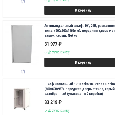
В корзину
Антивандальный шкаф, 19", 24U, распашно
типа, (600x500x1169мм), передняя дверь ме
замок, серый, Netko
31 977
₽
Доступно к заказу
В корзину
Шкаф напольный 19" Netko 18U серия Opti
(600х600х957), передняя дверь стекло, серый
разобранный (упакован в 2 коробки)
33 219
₽
Доступно к заказу