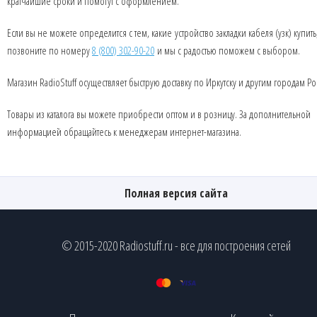
кратчайшие сроки и помогут с оформлением.
Если вы не можете определится с тем, какие устройство закладки кабеля (узк) купить
позвоните по номеру
8 (800) 302-90-20
и мы с радостью поможем с выбором.
Магазин RadioStuff осуществляет быструю доставку по Иркутску и другим городам Ро
Товары из каталога вы можете приобрести оптом и в розницу. За дополнительной
информацией обращайтесь к менеджерам интернет-магазина.
Полная версия сайта
© 2015-2020 Radiostuff.ru - все для построения сетей