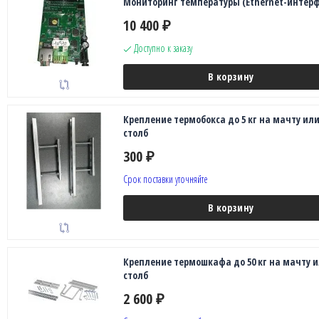
Мониторинг температуры (Ethernet-интерф
10 400
₽
Доступно к заказу
В корзину
Крепление термобокса до 5 кг на мачту ил
столб
300
₽
Срок поставки уточняйте
В корзину
Крепление термошкафа до 50 кг на мачту 
столб
2 600
₽