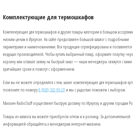
Комплектующие для термошкафов
Комплектующие для термошкафов и другие товары категории в большом ассортим
низким ценам в Иркутске. На сайте предоставлен большой каталог с подробными
параметрами и наименованиями. Вся продукция сертифицирована и поставляется 
ведущих производителей. Чтобы купить выбранный товар, оформите покупку чер
корзину или оставьте заявку на быстрый заказ — наши менеджеры свяжутся с вами 
кратчайшие сроки и помогут с оформлением.
Если вы не можете определится с тем, какие комплектующие для термошкафов купи
позвоните по номеру
8 (800) 302-90-20
и мы с радостью поможем с выбором.
Магазин RadioStuff осуществляет быструю доставку по Иркутску и другим городам Ро
Товары из каталога вы можете приобрести оптом и в розницу. За дополнительной
информацией обращайтесь к менеджерам интернет-магазина.