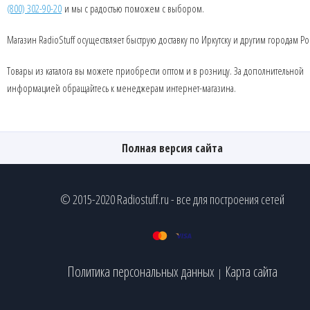
(800) 302-90-20
и мы с радостью поможем с выбором.
Магазин RadioStuff осуществляет быструю доставку по Иркутску и другим городам Ро
Товары из каталога вы можете приобрести оптом и в розницу. За дополнительной
информацией обращайтесь к менеджерам интернет-магазина.
Полная версия сайта
© 2015-2020 Radiostuff.ru - все для построения сетей
Политика персональных данных
Карта сайта
|