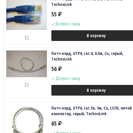
TechnoLink
55
₽
Доступно к заказу
В корзину
Патч-корд, UTP4, cat.6, 0.5м, Сu, серый,
TechnoLink
56
₽
Доступно к заказу
В корзину
Патч-корд, UTP4, cat.5e, 1м, Сu, LSZH, литой
коннектор, серый, TechnoLink
65
₽
Доступно к заказу