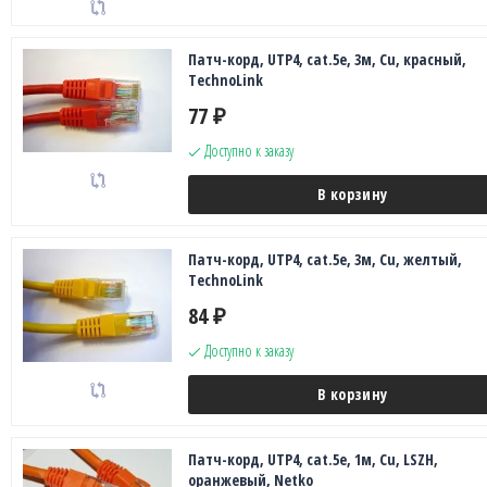
Патч-корд, UTP4, cat.5e, 3м, Сu, красный,
TechnoLink
77
₽
Доступно к заказу
В корзину
Патч-корд, UTP4, cat.5e, 3м, Сu, желтый,
TechnoLink
84
₽
Доступно к заказу
В корзину
Патч-корд, UTP4, cat.5e, 1м, Сu, LSZH,
оранжевый, Netko