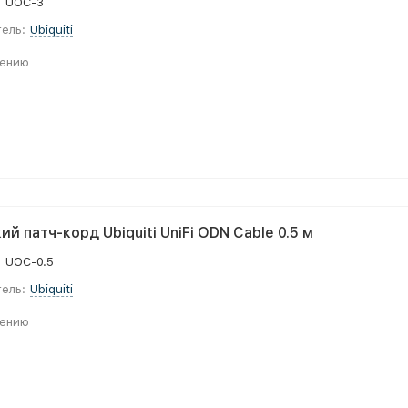
:
UOC-3
ель:
Ubiquiti
нению
й патч-корд Ubiquiti UniFi ODN Cable 0.5 м
:
UOC-0.5
ель:
Ubiquiti
нению