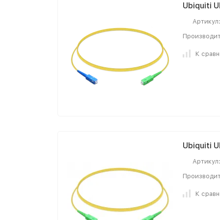
Ubiquiti
Артикул
Производит
К срав
Ubiquiti
Артикул
Производит
К срав