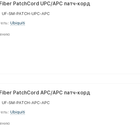
 UFiber PatchCord UPC/APC патч-корд
:
UF-SM-PATCH-UPC-APC
ель:
Ubiquiti
нению
 UFiber PatchCord APC/APC патч-корд
:
UF-SM-PATCH-APC-APC
ель:
Ubiquiti
нению