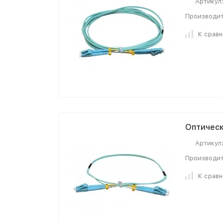
Артикул
Производит
К срав
Оптически
Артикул
Производит
К срав