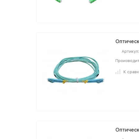
Оптически
Артикул
Производит
К срав
Оптически