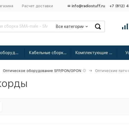
агазина
Расчет доставки
info@radiostuff.ru
+7 (812) 
Все категории
Сетевое оборудование
Кабельные сборки радиочастотные
Комплектующие для усиления
У
Оптическое оборудование SFP/PON/GPON
Оптические патч
корды