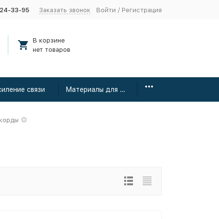
424-33-95
Заказать звонок
Войти
/
Регистрация
В корзине
нет товаров
силение связи
Материалы для монтажа
-корды