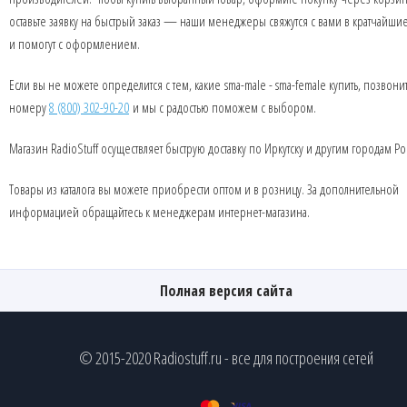
оставьте заявку на быстрый заказ — наши менеджеры свяжутся с вами в кратчайши
и помогут с оформлением.
Если вы не можете определится с тем, какие sma-male - sma-female купить, позвони
номеру
8 (800) 302-90-20
и мы с радостью поможем с выбором.
Магазин RadioStuff осуществляет быструю доставку по Иркутску и другим городам Ро
Товары из каталога вы можете приобрести оптом и в розницу. За дополнительной
информацией обращайтесь к менеджерам интернет-магазина.
Полная версия сайта
© 2015-2020 Radiostuff.ru - все для построения сетей