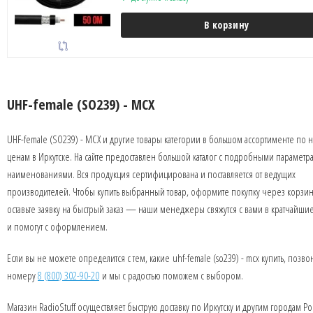
В корзину
UHF-female (SO239) - MCX
UHF-female (SO239) - MCX и другие товары категории в большом ассортименте по 
ценам в Иркутске. На сайте предоставлен большой каталог с подробными параметр
наименованиями. Вся продукция сертифицирована и поставляется от ведущих
производителей. Чтобы купить выбранный товар, оформите покупку через корзин
оставьте заявку на быстрый заказ — наши менеджеры свяжутся с вами в кратчайши
и помогут с оформлением.
Если вы не можете определится с тем, какие uhf-female (so239) - mcx купить, позво
номеру
8 (800) 302-90-20
и мы с радостью поможем с выбором.
Магазин RadioStuff осуществляет быструю доставку по Иркутску и другим городам Ро