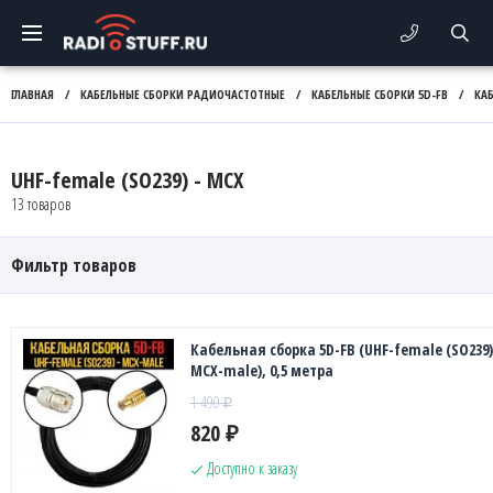
ГЛАВНАЯ
/
КАБЕЛЬНЫЕ СБОРКИ РАДИОЧАСТОТНЫЕ
/
КАБЕЛЬНЫЕ СБОРКИ 5D-FB
/
КА
UHF-female (SO239) - MCX
13 товаров
Фильтр товаров
Кабельная сборка 5D-FB (UHF-female (SO239)
MCX-male), 0,5 метра
1 490
₽
820
₽
Доступно к заказу