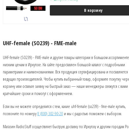
В корзину
UHF-female (SO239) - FME-male
UHF-female (SO239) - FME-male и другие товары категории в большом ассортимент
низким ценам в Иркутске. На сайте предоставлен большой каталог с подробными
параметрами и наименованиями. Вся продукция сертифицирована и поставляется 
ведущих производителей. Чтобы купить выбранный товар, оформите покупку чер
корзину или оставьте заявку на быстрый заказ — наши менеджеры свяжутся с вами 
кратчайшие сроки и помогут с оформлением.
Если вы не можете определится с тем, какие uhf-female (so239) - fme-male купить,
позвоните по номеру
8 (800) 302-90-20
и мы с радостью поможем с выбором.
Магазин RadioStuff осуществляет быструю доставку по Иркутску и другим городам Ро