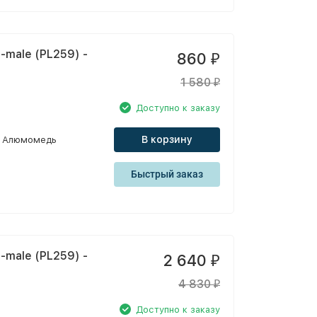
-male (PL259) -
860
₽
1 580
₽
Доступно к заказу
В корзину
Алюмомедь
Быстрый заказ
-male (PL259) -
2 640
₽
4 830
₽
Доступно к заказу