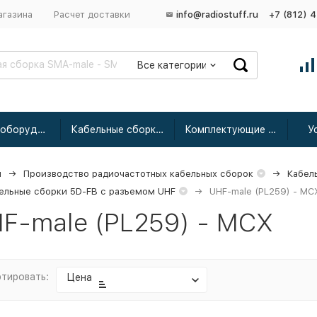
агазина
Расчет доставки
info@radiostuff.ru
+7 (812) 
Все категории
Сетевое оборудование
Кабельные сборки радиочастотные
Комплектующие для усиления
У
я
Производство радиочастотных кабельных сборок
Кабел
ельные сборки 5D-FB с разъемом UHF
UHF-male (PL259) - MC
F-male (PL259) - MCX
тировать:
Цена