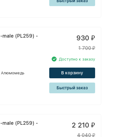
Быстрый заказ
-male (PL259) -
930
₽
1 700
₽
Доступно к заказу
В корзину
Алюмомедь
Быстрый заказ
-male (PL259) -
2 210
₽
4 040
₽