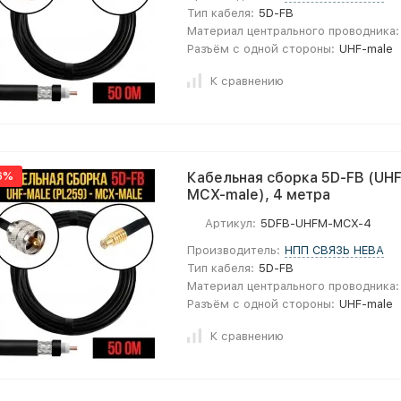
Тип кабеля:
5D-FB
Материал центрального проводника:
Разъём с одной стороны:
UHF-male
К сравнению
6%
Кабельная сборка 5D-FB (UHF
MCX-male), 4 метра
Артикул:
5DFB-UHFM-MCX-4
Производитель:
НПП СВЯЗЬ НЕВА
Тип кабеля:
5D-FB
Материал центрального проводника:
Разъём с одной стороны:
UHF-male
К сравнению