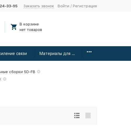
424-33-95
Заказать звонок
Войти
/
Регистрация
В корзине
нет товаров
силение связи
Материалы для монтажа
ьные сборки 5D-FB
X