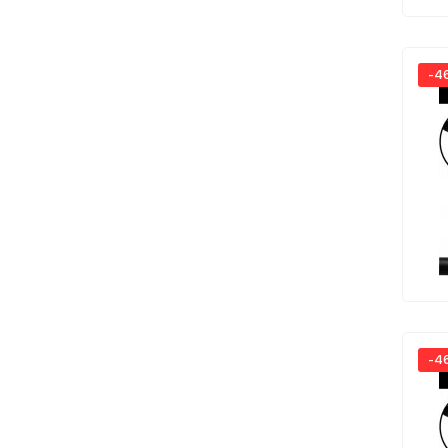
-4
-4