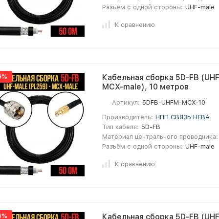
Разъём с одной стороны:
UHF-male
К сравнению
6%
Кабельная сборка 5D-FB (UHF
MCX-male), 10 метров
Артикул:
5DFB-UHFM-MCX-10
Производитель:
НПП СВЯЗЬ НЕВА
Тип кабеля:
5D-FB
Материал центрального проводника:
Разъём с одной стороны:
UHF-male
К сравнению
6%
Кабельная сборка 5D-FB (UHF