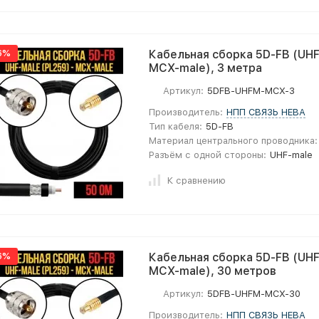
6%
Кабельная сборка 5D-FB (UHF
MCX-male), 3 метра
Артикул:
5DFB-UHFM-MCX-3
Производитель:
НПП СВЯЗЬ НЕВА
Тип кабеля:
5D-FB
Материал центрального проводника:
Разъём с одной стороны:
UHF-male
К сравнению
6%
Кабельная сборка 5D-FB (UHF
MCX-male), 30 метров
Артикул:
5DFB-UHFM-MCX-30
Производитель:
НПП СВЯЗЬ НЕВА