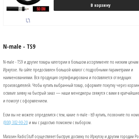
В корзину
N-male - TS9
N-male - TS9 и другие товары категории в большом ассортименте по низким ценам
Иркутске. На сайте предоставлен большой каталог с подробными параметрами и
наименованиями. Вся продукция сертифицирована и поставляется от ведущих
производителей. Чтобы купить выбранный товар, оформите покупку через корзин
оставьте заявку на быстрый заказ — наши менеджеры свяжутся с вами в кратчайши
и помогут с оформлением.
Если вы не можете определится с тем, какие n-male - ts9 купить, позвоните по но
(800) 302-90-20
и мы с радостью поможем с выбором.
Магазин RadioStuff осуществляет быструю доставку по Иркутску и другим городам Ро