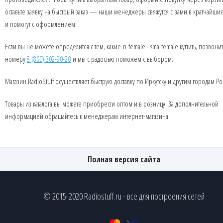
оставьте заявку на быстрый заказ — наши менеджеры свяжутся с вами в кратчайши
и помогут с оформлением.
Если вы не можете определится с тем, какие n-female - sma-female купить, позвони
номеру
8 (800) 302-90-20
и мы с радостью поможем с выбором.
Магазин RadioStuff осуществляет быструю доставку по Иркутску и другим городам Ро
Товары из каталога вы можете приобрести оптом и в розницу. За дополнительной
информацией обращайтесь к менеджерам интернет-магазина.
Полная версия сайта
© 2015-2020 Radiostuff.ru - все для построения сетей