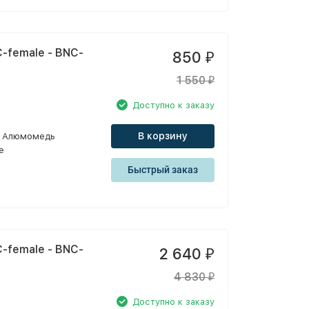
-female - BNC-
850
₽
1 550
₽
Доступно к заказу
В корзину
Алюмомедь
e
Быстрый заказ
-female - BNC-
2 640
₽
4 830
₽
Доступно к заказу