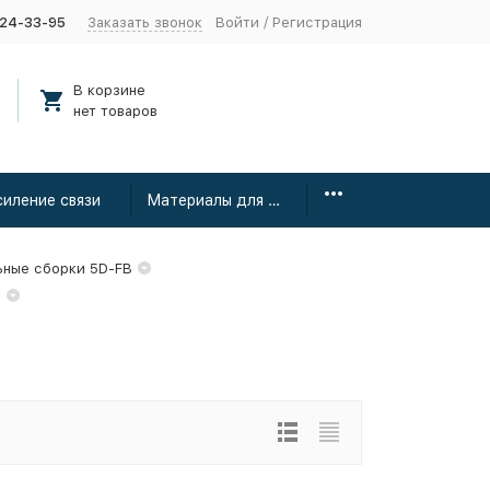
424-33-95
Заказать звонок
Войти
/
Регистрация
В корзине
нет товаров
силение связи
Материалы для монтажа
ьные сборки 5D-FB
e