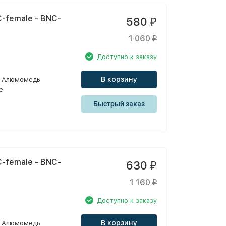
-female - BNC-
580
₽
1 060
₽
Доступно к заказу
В корзину
Алюмомедь
e
Быстрый заказ
-female - BNC-
630
₽
1 160
₽
Доступно к заказу
В корзину
Алюмомедь