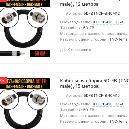
male), 12 метров
Артикул:
5DFBTNCF-BNCM12
Производитель:
НПП СВЯЗЬ НЕВА
Тип кабеля:
5D-FB
Материал центрального проводника:
Разъём с одной стороны:
TNC-femal
К сравнению
6%
Кабельная сборка 5D-FB (TNC
male), 15 метров
Артикул:
5DFBTNCF-BNCM15
Производитель:
НПП СВЯЗЬ НЕВА
Тип кабеля:
5D-FB
Материал центрального проводника:
Разъём с одной стороны:
TNC-femal