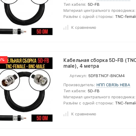
Тип кабеля:
5D-FB
Материал центрального проводника:
Разъём с одной стороны:
TNC-femal
К сравнению
6%
Кабельная сборка 5D-FB (TNC
male), 4 метра
Артикул:
5DFBTNCF-BNCM4
Производитель:
НПП СВЯЗЬ НЕВА
Тип кабеля:
5D-FB
Материал центрального проводника:
Разъём с одной стороны:
TNC-femal
К сравнению