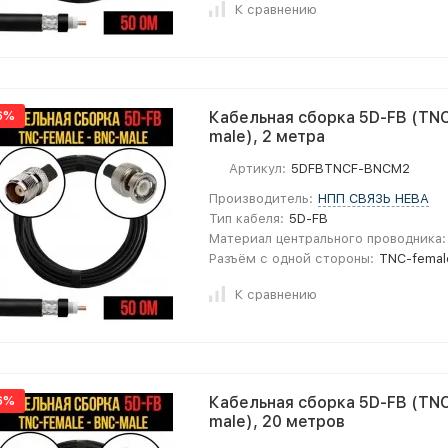
К сравнению
6%
Кабельная сборка 5D-FB (TNC
male), 2 метра
Артикул:
5DFBTNCF-BNCM2
Производитель:
НПП СВЯЗЬ НЕВА
Тип кабеля:
5D-FB
Материал центрального проводника:
Разъём с одной стороны:
TNC-femal
К сравнению
6%
Кабельная сборка 5D-FB (TNC
male), 20 метров