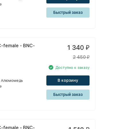
e
Быстрый заказ
-female - BNC-
1 340
₽
2 450
₽
Доступно к заказу
В корзину
Алюмомедь
e
Быстрый заказ
-female - BNC-