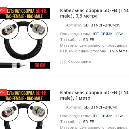
6%
Кабельная сборка 5D-FB (TNC
male), 0,5 метра
Артикул:
5DFBTNCF-BNCM05
Производитель:
НПП СВЯЗЬ НЕВА
Тип кабеля:
5D-FB
Материал центрального проводника:
Разъём с одной стороны:
TNC-femal
К сравнению
6%
Кабельная сборка 5D-FB (TNC
male), 1 метр
Артикул:
5DFBTNCF-BNCM1
Производитель:
НПП СВЯЗЬ НЕВА
Тип кабеля:
5D-FB
Материал центрального проводника: