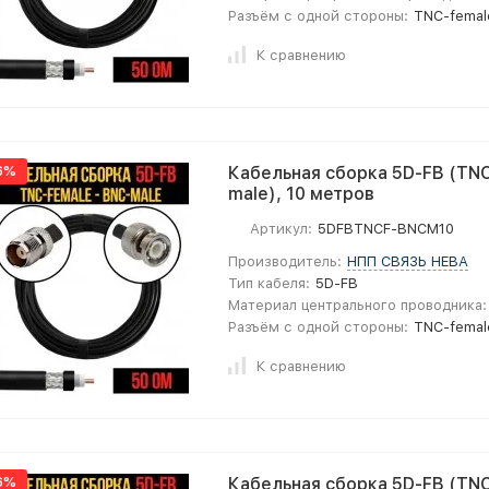
Разъём с одной стороны:
TNC-femal
К сравнению
6%
Кабельная сборка 5D-FB (TNC
male), 10 метров
Артикул:
5DFBTNCF-BNCM10
Производитель:
НПП СВЯЗЬ НЕВА
Тип кабеля:
5D-FB
Материал центрального проводника:
Разъём с одной стороны:
TNC-femal
К сравнению
6%
Кабельная сборка 5D-FB (TNC