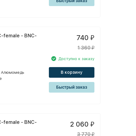
Быстрый заказ
-female - BNC-
740
₽
1 360
₽
Доступно к заказу
В корзину
Алюмомедь
e
Быстрый заказ
-female - BNC-
2 060
₽
3 770
₽