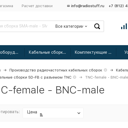
агазина
Расчет доставки
info@radiostuff.ru
+7 (812) 
Все категории
Сетевое оборудование
Кабельные сборки радиочастотные
Комплектующие для усиления
У
я
Производство радиочастотных кабельных сборок
Кабел
ельные сборки 5D-FB с разъемом TNC
TNC-female - BNC-mal
C-female - BNC-male
тировать:
Цена