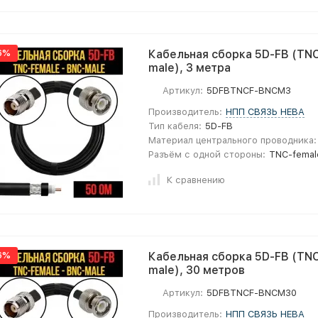
6%
Кабельная сборка 5D-FB (TNC
male), 3 метра
Артикул:
5DFBTNCF-BNCM3
Производитель:
НПП СВЯЗЬ НЕВА
Тип кабеля:
5D-FB
Материал центрального проводника:
Разъём с одной стороны:
TNC-femal
К сравнению
6%
Кабельная сборка 5D-FB (TNC
male), 30 метров
Артикул:
5DFBTNCF-BNCM30
Производитель:
НПП СВЯЗЬ НЕВА