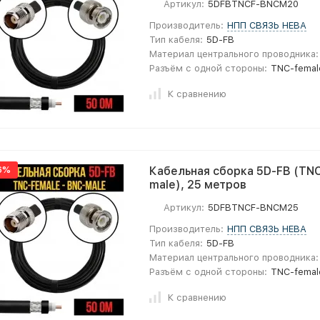
Артикул:
5DFBTNCF-BNCM20
Производитель:
НПП СВЯЗЬ НЕВА
Тип кабеля:
5D-FB
Материал центрального проводника:
Разъём с одной стороны:
TNC-femal
К сравнению
6%
Кабельная сборка 5D-FB (TNC
male), 25 метров
Артикул:
5DFBTNCF-BNCM25
Производитель:
НПП СВЯЗЬ НЕВА
Тип кабеля:
5D-FB
Материал центрального проводника:
Разъём с одной стороны:
TNC-femal
К сравнению