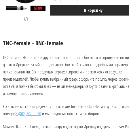
В корзину
TNC-female - BNC-female
TNC-female - BNC-female и другие товары категории в большом ассортименте по н
ценам в Иркутске. На сайте предоставлен большой каталог с подробными параметр
наименованиями. Вся продукция сертифицирована и поставляется от ведущих
производителей. Чтобы купить выбранный товар, оформите покупку через корзин
оставьте заявку на быстрый заказ — наши менеджеры свяжутся с вами в кратчайши
и помогут с оформлением.
Если вы не можете определится с тем, какие tnc-female - bnc-female купить, позво
номеру
8 (800) 302-90-20
и мы с радостью поможем с выбором.
Магазин RadioStuff осуществляет быструю доставку по Иркутску и другим городам Ро