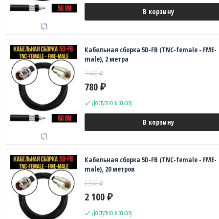
В корзину
Кабельная сборка 5D-FB (TNC-female - FME-
male), 2 метра
1 440
₽
780
₽
Доступно к заказу
В корзину
Кабельная сборка 5D-FB (TNC-female - FME-
male), 20 метров
3 840
₽
2 100
₽
Доступно к заказу