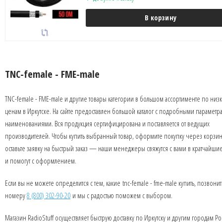
В корзину
TNC-female - FME-male
TNC-female - FME-male и другие товары категории в большом ассортименте по низ
ценам в Иркутске. На сайте предоставлен большой каталог с подробными параметр
наименованиями. Вся продукция сертифицирована и поставляется от ведущих
производителей. Чтобы купить выбранный товар, оформите покупку через корзин
оставьте заявку на быстрый заказ — наши менеджеры свяжутся с вами в кратчайши
и помогут с оформлением.
Если вы не можете определится с тем, какие tnc-female - fme-male купить, позвони
номеру
8 (800) 302-90-20
и мы с радостью поможем с выбором.
Магазин RadioStuff осуществляет быструю доставку по Иркутску и другим городам Ро