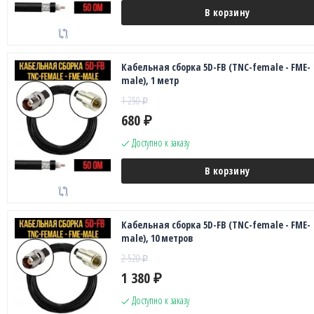
В корзину
Кабельная сборка 5D-FB (TNC-female - FME-
male), 1 метр
1 250
₽
680
₽
Доступно к заказу
В корзину
Кабельная сборка 5D-FB (TNC-female - FME-
male), 10 метров
2 520
₽
1 380
₽
Доступно к заказу