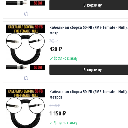
В корзину
Кабельная сборка 5D-FB (FME-female - Null),
метр
760
₽
420
₽
Доступно к заказу
В корзину
Кабельная сборка 5D-FB (FME-female - Null),
метров
2 120
₽
1 150
₽
Доступно к заказу