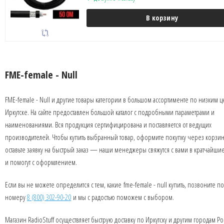
В корзину
FME-female - Null
FME-female - Null и другие товары категории в большом ассортименте по низким ц
Иркутске. На сайте предоставлен большой каталог с подробными параметрами и
наименованиями. Вся продукция сертифицирована и поставляется от ведущих
производителей. Чтобы купить выбранный товар, оформите покупку через корзин
оставьте заявку на быстрый заказ — наши менеджеры свяжутся с вами в кратчайши
и помогут с оформлением.
Если вы не можете определится с тем, какие fme-female - null купить, позвоните по
номеру
8 (800) 302-90-20
и мы с радостью поможем с выбором.
Магазин RadioStuff осуществляет быструю доставку по Иркутску и другим городам Ро