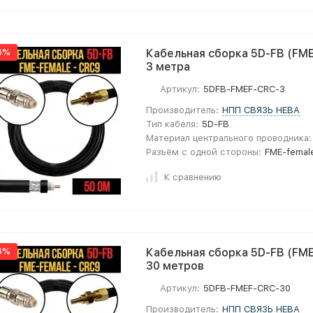
6%
Кабельная сборка 5D-FB (FME
3 метра
Артикул:
5DFB-FMEF-CRC-3
Производитель:
НПП СВЯЗЬ НЕВА
Тип кабеля:
5D-FB
Материал центрального проводника:
Разъём с одной стороны:
FME-femal
К сравнению
6%
Кабельная сборка 5D-FB (FME
30 метров
Артикул:
5DFB-FMEF-CRC-30
Производитель:
НПП СВЯЗЬ НЕВА