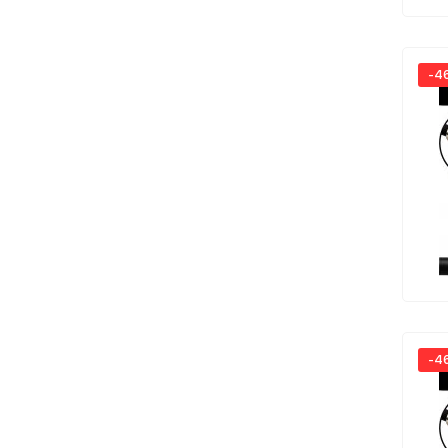
-4
-4