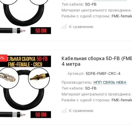
Тип кабеля:
5D-FB
Материал центрального проводника:
Разъём с одной стороны:
FME-femal
К сравнению
5%
Кабельная сборка 5D-FB (FME
4 метра
Артикул:
5DFB-FMEF-CRC-4
Производитель:
НПП СВЯЗЬ НЕВА
Тип кабеля:
5D-FB
Материал центрального проводника:
Разъём с одной стороны:
FME-femal
К сравнению