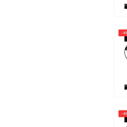
-4
-4