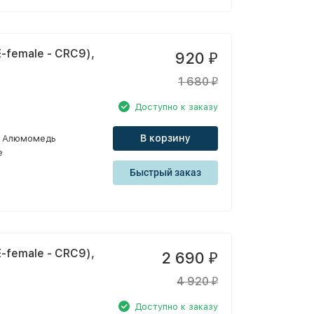
-female - CRC9),
920
₽
1 680
₽
Доступно к заказу
В корзину
Алюмомедь
e
Быстрый заказ
-female - CRC9),
2 690
₽
4 920
₽
Доступно к заказу