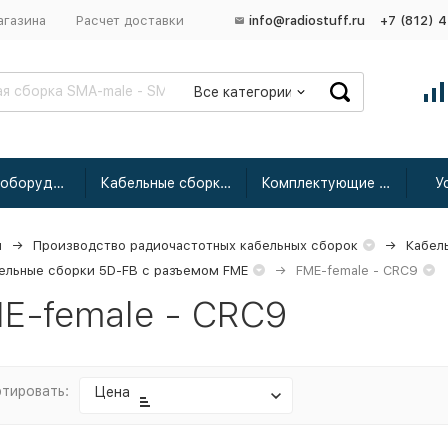
агазина
Расчет доставки
info@radiostuff.ru
+7 (812) 
Все категории
Сетевое оборудование
Кабельные сборки радиочастотные
Комплектующие для усиления
У
я
Производство радиочастотных кабельных сборок
Кабел
ельные сборки 5D-FB с разъемом FME
FME-female - CRC9
E-female - CRC9
тировать:
Цена