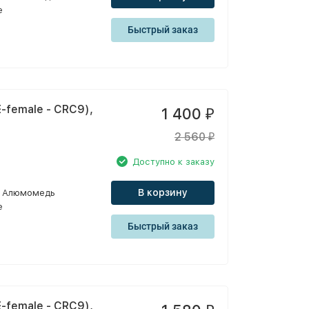
e
Быстрый заказ
-female - CRC9),
1 400
₽
2 560
₽
Доступно к заказу
В корзину
Алюмомедь
e
Быстрый заказ
-female - CRC9),