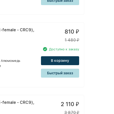
Быстрый заказ
-female - CRC9),
810
₽
1 480
₽
Доступно к заказу
В корзину
Алюмомедь
e
Быстрый заказ
-female - CRC9),
2 110
₽
3 870
₽