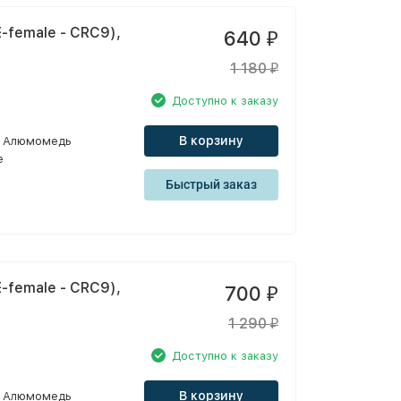
-female - CRC9),
640
₽
1 180
₽
Доступно к заказу
В корзину
Алюмомедь
e
Быстрый заказ
-female - CRC9),
700
₽
1 290
₽
Доступно к заказу
В корзину
Алюмомедь