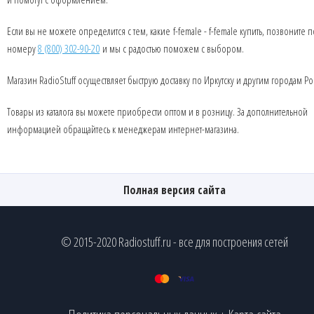
Если вы не можете определится с тем, какие f-female - f-female купить, позвоните п
номеру
8 (800) 302-90-20
и мы с радостью поможем с выбором.
Магазин RadioStuff осуществляет быструю доставку по Иркутску и другим городам Ро
Товары из каталога вы можете приобрести оптом и в розницу. За дополнительной
информацией обращайтесь к менеджерам интернет-магазина.
Полная версия сайта
© 2015-2020 Radiostuff.ru - все для построения сетей