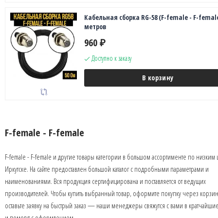
Кабельная сборка RG-58 (F-female - F-female
метров
960
₽
Доступно к заказу
В корзину
F-female - F-female
F-female - F-female и другие товары категории в большом ассортименте по низким
Иркутске. На сайте предоставлен большой каталог с подробными параметрами и
наименованиями. Вся продукция сертифицирована и поставляется от ведущих
производителей. Чтобы купить выбранный товар, оформите покупку через корзин
оставьте заявку на быстрый заказ — наши менеджеры свяжутся с вами в кратчайши
и помогут с оформлением.