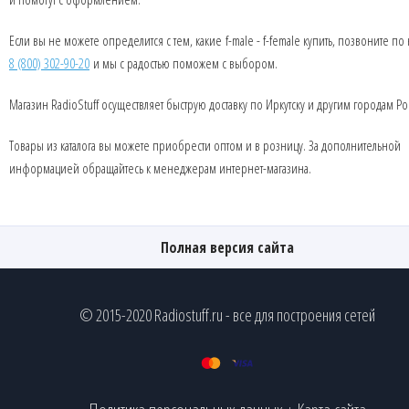
Если вы не можете определится с тем, какие f-male - f-female купить, позвоните п
8 (800) 302-90-20
и мы с радостью поможем с выбором.
Магазин RadioStuff осуществляет быструю доставку по Иркутску и другим городам Ро
Товары из каталога вы можете приобрести оптом и в розницу. За дополнительной
информацией обращайтесь к менеджерам интернет-магазина.
Полная версия сайта
© 2015-2020 Radiostuff.ru - все для построения сетей