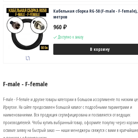
Кабельная сборка RG-58 (F-male - F-female),
метров
960
₽
Доступно к заказу
В корзину
F-male - F-female
F-male - F-female и другие товары категории в большом ассортименте по низким ц
Иркутске. На сайте предоставлен большой каталог с подробными параметрами и
наименованиями. Вся продукция сертифицирована и поставляется от ведущих
производителей. Чтобы купить выбранный товар, оформите покупку через корзин
оставьте заявку на быстрый заказ — наши менеджеры свяжутся с вами в кратчайши
и помогут с оформлением.