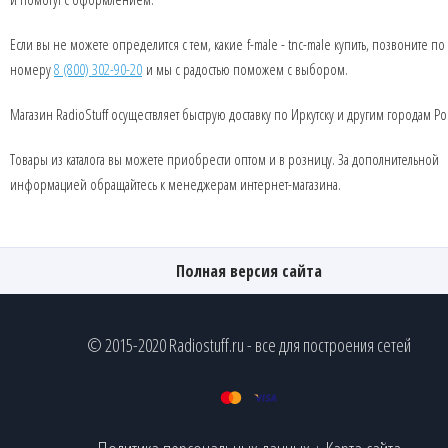
Если вы не можете определится с тем, какие f-male - tnc-male купить, позвоните по
номеру
8 (800) 302-90-20
и мы с радостью поможем с выбором.
Магазин RadioStuff осуществляет быструю доставку по Иркутску и другим городам Ро
Товары из каталога вы можете приобрести оптом и в розницу. За дополнительной
информацией обращайтесь к менеджерам интернет-магазина.
Полная версия сайта
© 2015-2020 Radiostuff.ru - все для построения сетей