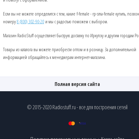
Если вы не можете определится с тем, какие f-female - rp-sma-female купить, позво
номеру
8 (800) 302-90-20
и мы с радостью поможем с выбором.
Магазин RadioStuff осуществляет быструю доставку по Иркутску и другим городам Ро
Товары из каталога вы можете приобрести оптом и в розницу. За дополнительной
информацией обращайтесь к менеджерам интернет-магазина.
Полная версия сайта
© 2015-2020 Radiostuff.ru - все для построения сетей