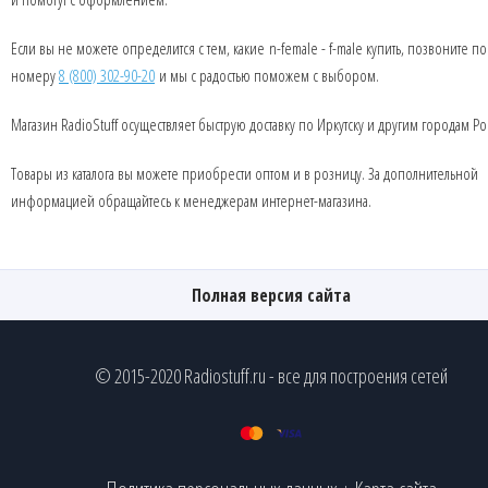
Если вы не можете определится с тем, какие n-female - f-male купить, позвоните по
номеру
8 (800) 302-90-20
и мы с радостью поможем с выбором.
Магазин RadioStuff осуществляет быструю доставку по Иркутску и другим городам Ро
Товары из каталога вы можете приобрести оптом и в розницу. За дополнительной
информацией обращайтесь к менеджерам интернет-магазина.
Полная версия сайта
© 2015-2020 Radiostuff.ru - все для построения сетей