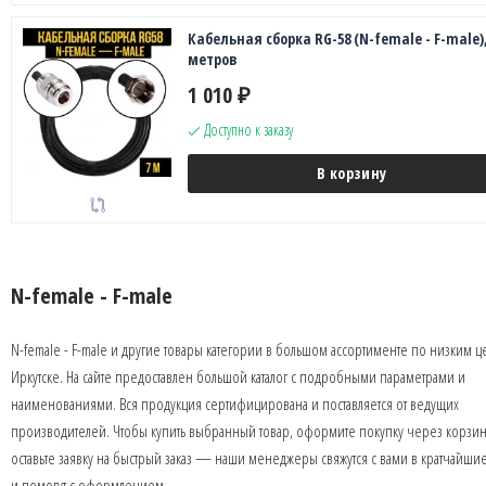
Кабельная сборка RG-58 (N-female - F-male),
метров
1 010
₽
Доступно к заказу
В корзину
N-female - F-male
N-female - F-male и другие товары категории в большом ассортименте по низким ц
Иркутске. На сайте предоставлен большой каталог с подробными параметрами и
наименованиями. Вся продукция сертифицирована и поставляется от ведущих
производителей. Чтобы купить выбранный товар, оформите покупку через корзин
оставьте заявку на быстрый заказ — наши менеджеры свяжутся с вами в кратчайши
и помогут с оформлением.