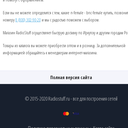
Если вы не можете определится с тем, какие n-female - bnc-female купить, позвони
номеру
8 (800) 302-90-20
и мы с радостью поможем с выбором.
Магазин RadioStuff осуществляет быструю доставку по Иркутску и другим городам Ро
Товары из каталога вы можете приобрести оптом и в розницу. За дополнительной
информацией обращайтесь к менеджерам интернет-магазина.
Полная версия сайта
© 2015-2020 Radiostuff.ru - все для построения сетей