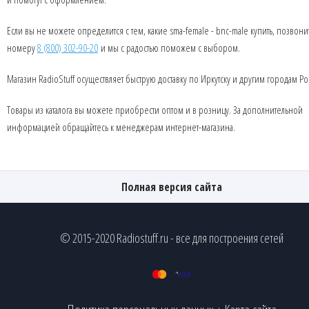
Если вы не можете определится с тем, какие sma-female - bnc-male купить, позвони
номеру
8 (800) 302-90-20
и мы с радостью поможем с выбором.
Магазин RadioStuff осуществляет быструю доставку по Иркутску и другим городам Ро
Товары из каталога вы можете приобрести оптом и в розницу. За дополнительной
информацией обращайтесь к менеджерам интернет-магазина.
Полная версия сайта
© 2015-2020 Radiostuff.ru - все для построения сетей