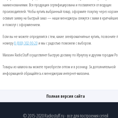
наименованиями. Вся продукция сертифицирована и поставляется от ведущих
производителей. Чтобы купить выбранный товар, оформите покупку через корзин
оставьте заявку на быстрый заказ — наши менеджеры свяжутся с вами в кратчайши
и помогут с оформлением.
Если вы не можете определится с тем, какие электромагнитные купить, позвоните 
номеру
8 (800) 302-90-20
и мы с радостью поможем с выбором.
Магазин RadioStuff осуществляет быструю доставку по Иркутску и другим городам Ро
Товары из каталога вы можете приобрести оптом и в розницу. За дополнительной
информацией обращайтесь к менеджерам интернет-магазина.
Полная версия сайта
© 2015-2020 Radiostuff.ru - все для построения сетей