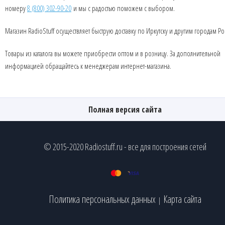
номеру
8 (800) 302-90-20
и мы с радостью поможем с выбором.
Магазин RadioStuff осуществляет быструю доставку по Иркутску и другим городам Ро
Товары из каталога вы можете приобрести оптом и в розницу. За дополнительной
информацией обращайтесь к менеджерам интернет-магазина.
Полная версия сайта
© 2015-2020 Radiostuff.ru - все для построения сетей
Политика персональных данных
Карта сайта
|