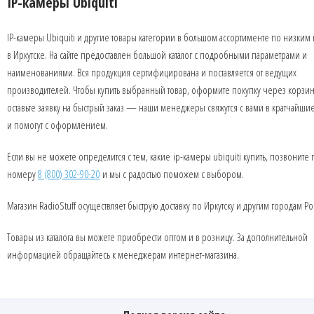
IP-камеры Ubiquiti
IP-камеры Ubiquiti и другие товары категории в большом ассортименте по низким
в Иркутске. На сайте предоставлен большой каталог с подробными параметрами и
наименованиями. Вся продукция сертифицирована и поставляется от ведущих
производителей. Чтобы купить выбранный товар, оформите покупку через корзин
оставьте заявку на быстрый заказ — наши менеджеры свяжутся с вами в кратчайши
и помогут с оформлением.
Если вы не можете определится с тем, какие ip-камеры ubiquiti купить, позвоните 
номеру
8 (800) 302-90-20
и мы с радостью поможем с выбором.
Магазин RadioStuff осуществляет быструю доставку по Иркутску и другим городам Ро
Товары из каталога вы можете приобрести оптом и в розницу. За дополнительной
информацией обращайтесь к менеджерам интернет-магазина.