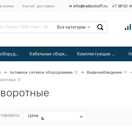
агазина
Расчет доставки
info@radiostuff.ru
+7 (812) 
Все категории
Сетевое оборудование
Кабельные сборки радиочастотные
Комплектующие для усиления
У
я
Активное сетевое оборудование
Видеонаблюдение
оротные
воротные
тировать:
Цена