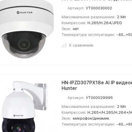
Артикул:
УТ000030002
Максимальное разрешение:
2 Мп
Компрессия:
H.265/H.264/JPEG
Звук:
нет
Температура эксплуатации:
-40…+50
К сравнению
HN-IPZD307PX18e AI IP виде
Hunter
Артикул:
УТ000029995
Максимальное разрешение:
2 Мп
Компрессия:
H.265+/H.265/H.264+/
Звук:
микрофон/динамик
Температура эксплуатации:
-40…+6