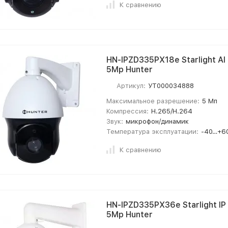
К сравнению
HN-IPZD335PX18e Starlight AI
5Mp Hunter
Артикул:
УТ000034888
Максимальное разрешение:
5 Мп
Компрессия:
H.265/H.264
Звук:
микрофон/динамик
Температура эксплуатации:
-40…+6
К сравнению
HN-IPZD335PX36e Starlight I
5Mp Hunter