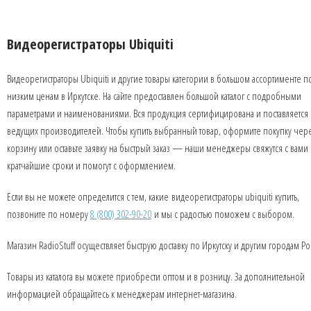
Видеорегистраторы Ubiquiti
Видеорегистраторы Ubiquiti и другие товары категории в большом ассортименте п
низким ценам в Иркутске. На сайте предоставлен большой каталог с подробными
параметрами и наименованиями. Вся продукция сертифицирована и поставляется 
ведущих производителей. Чтобы купить выбранный товар, оформите покупку чер
корзину или оставьте заявку на быстрый заказ — наши менеджеры свяжутся с вами 
кратчайшие сроки и помогут с оформлением.
Если вы не можете определится с тем, какие видеорегистраторы ubiquiti купить,
позвоните по номеру
8 (800) 302-90-20
и мы с радостью поможем с выбором.
Магазин RadioStuff осуществляет быструю доставку по Иркутску и другим городам Ро
Товары из каталога вы можете приобрести оптом и в розницу. За дополнительной
информацией обращайтесь к менеджерам интернет-магазина.